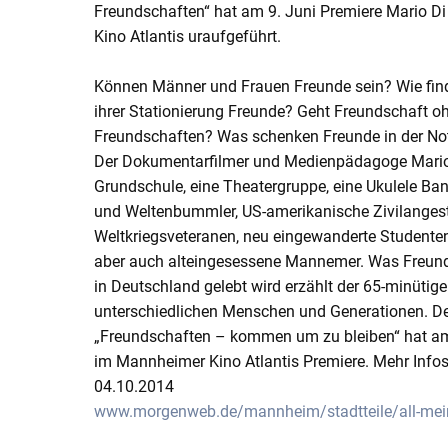
Freundschaften“ hat am 9. Juni Premiere Mario D
Kino Atlantis uraufgeführt.
Können Männer und Frauen Freunde sein? Wie find
ihrer Stationierung Freunde? Geht Freundschaft o
Freundschaften? Was schenken Freunde in der No
Der Dokumentarfilmer und Medienpädagoge Mario
Grundschule, eine Theatergruppe, eine Ukulele Band
und Weltenbummler, US-amerikanische Zivilangeste
Weltkriegsveteranen, neu eingewanderte Student
aber auch alteingesessene Mannemer. Was Freund
in Deutschland gelebt wird erzählt der 65-minütig
unterschiedlichen Menschen und Generationen. 
„Freundschaften – kommen um zu bleiben“ hat am 
im Mannheimer Kino Atlantis Premiere. Mehr Infos
04.10.2014
www.morgenweb.de/mannheim/stadtteile/all-meine